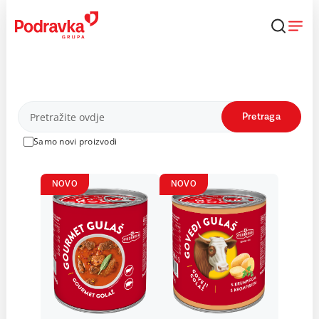
Skip
to
content
Proizvodi
Pretraga
Samo novi proizvodi
NOVO
NOVO