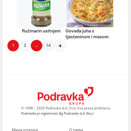
Ružmarin usitnjeni
Goveđa juha s
tjesteninom i mesom
1
2
…
14
© 1998 – 2026 Podravka d.d. (Inc) Sva prava pridržana
Podravka je registrirani žig Podravke d.d. (Inc.)
Mapa stranice
O nama