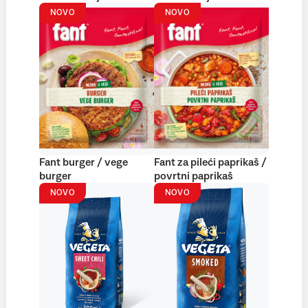
NOVO
NOVO
Fant burger / vege
Fant za pileći paprikaš /
burger
povrtni paprikaš
NOVO
NOVO