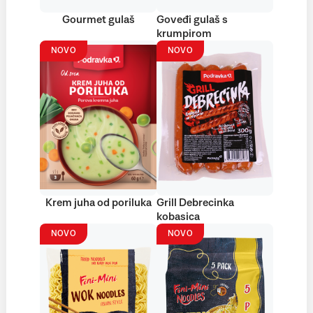
Gourmet gulaš
Goveđi gulaš s
krumpirom
NOVO
NOVO
Krem juha od poriluka
Grill Debrecinka
kobasica
NOVO
NOVO