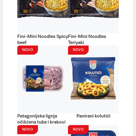
Fini-Mini Noodles Spicy
Fini-Mini Noodles
beef
Teriyaki
NOVO
NOVO
Patagonijska lignja
Panirani kolutići
očišćena tube i krakovi
NOVO
NOVO