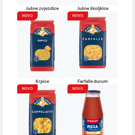
Jušne zvjezdice
Jušne školjkice
NOVO
NOVO
Krpice
Farfalle durum
NOVO
NOVO