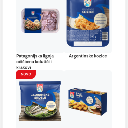
Patagonijska lignja
Argentinske kozice
očišćena kolutići i
krakovi
NOVO