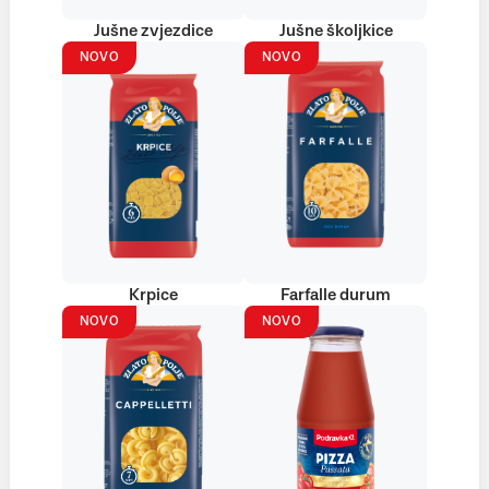
Jušne zvjezdice
Jušne školjkice
NOVO
NOVO
Krpice
Farfalle durum
NOVO
NOVO