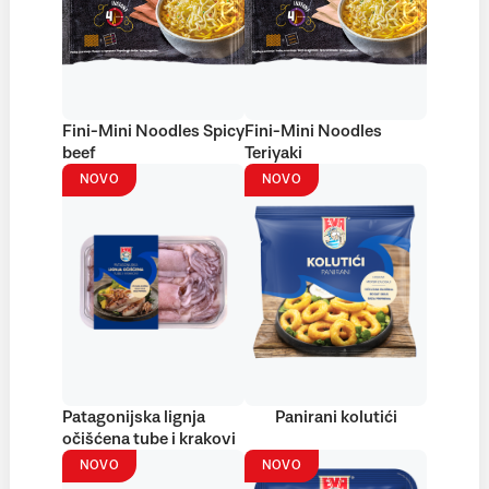
Fini-Mini Noodles Spicy
Fini-Mini Noodles
beef
Teriyaki
NOVO
NOVO
Patagonijska lignja
Panirani kolutići
očišćena tube i krakovi
NOVO
NOVO