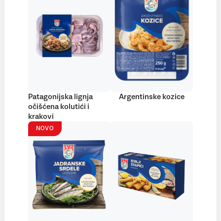
Patagonijska lignja
Argentinske kozice
očišćena kolutići i
krakovi
NOVO