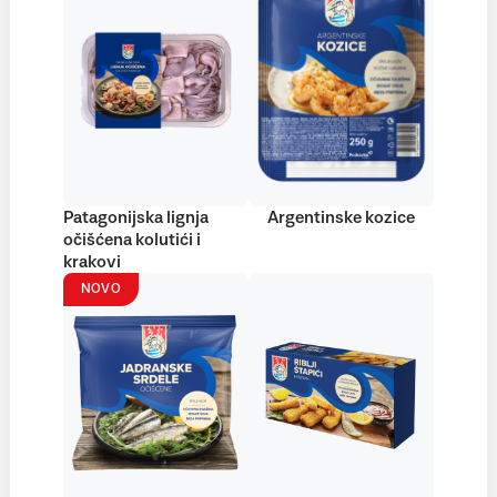
Patagonijska lignja
Argentinske kozice
očišćena kolutići i
krakovi
NOVO