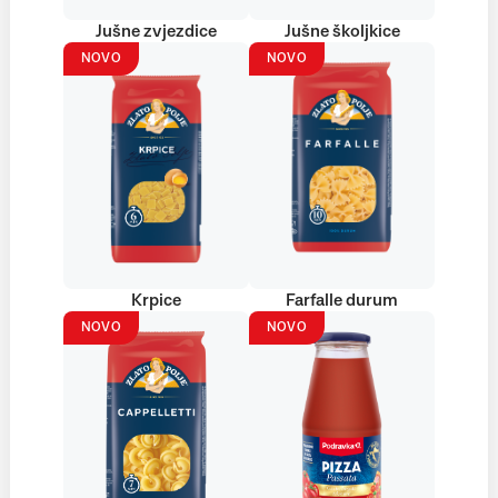
Jušne zvjezdice
Jušne školjkice
NOVO
NOVO
Krpice
Farfalle durum
NOVO
NOVO