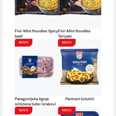
Fini-Mini Noodles Spicy
Fini-Mini Noodles
beef
Teriyaki
NOVO
NOVO
Patagonijska lignja
Panirani kolutići
očišćena tube i krakovi
NOVO
NOVO