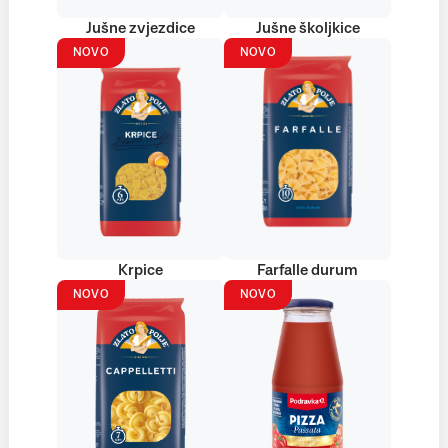
Jušne zvjezdice
Jušne školjkice
NOVO
NOVO
Krpice
Farfalle durum
NOVO
NOVO