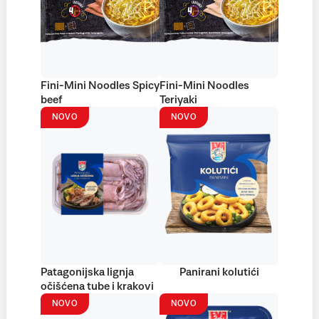
Fini-Mini Noodles Spicy
Fini-Mini Noodles
beef
Teriyaki
NOVO
NOVO
Patagonijska lignja
Panirani kolutići
očišćena tube i krakovi
NOVO
NOVO