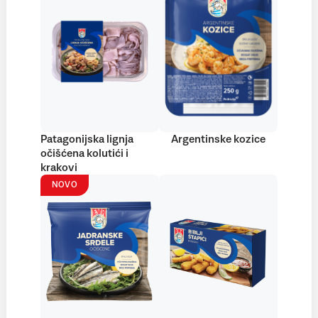
Patagonijska lignja
Argentinske kozice
očišćena kolutići i
krakovi
NOVO