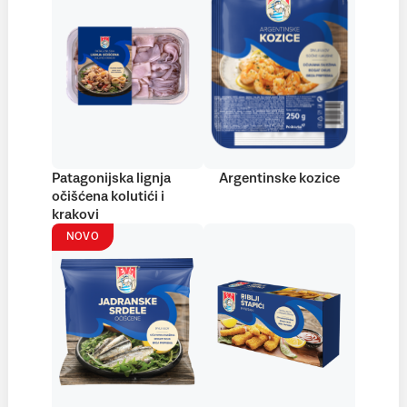
Patagonijska lignja
Argentinske kozice
očišćena kolutići i
krakovi
NOVO