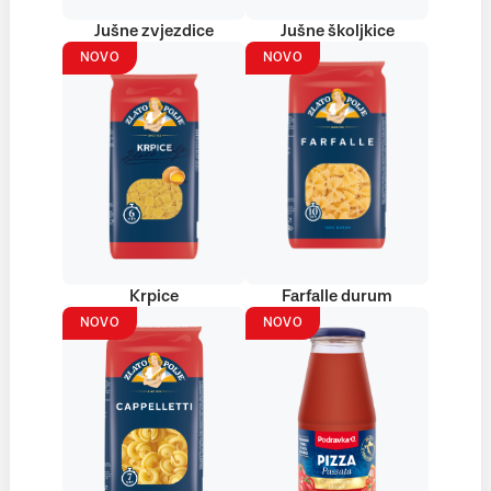
Jušne zvjezdice
Jušne školjkice
NOVO
NOVO
Krpice
Farfalle durum
NOVO
NOVO