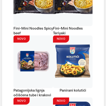
Fini-Mini Noodles Spicy
Fini-Mini Noodles
beef
Teriyaki
NOVO
NOVO
Patagonijska lignja
Panirani kolutići
očišćena tube i krakovi
NOVO
NOVO