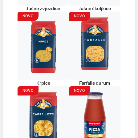
Jušne zvjezdice
Jušne školjkice
NOVO
NOVO
Krpice
Farfalle durum
NOVO
NOVO