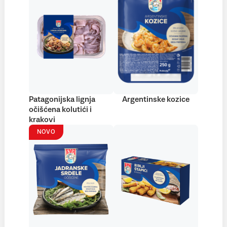
Patagonijska lignja
Argentinske kozice
očišćena kolutići i
krakovi
NOVO