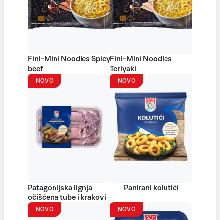
Fini-Mini Noodles Spicy
Fini-Mini Noodles
beef
Teriyaki
NOVO
NOVO
Patagonijska lignja
Panirani kolutići
očišćena tube i krakovi
NOVO
NOVO