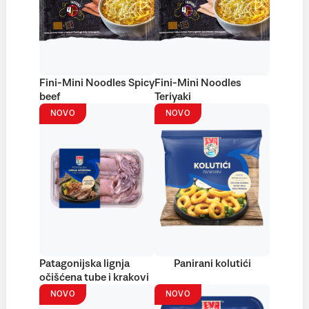
Fini-Mini Noodles Spicy
Fini-Mini Noodles
beef
Teriyaki
NOVO
NOVO
Patagonijska lignja
Panirani kolutići
očišćena tube i krakovi
NOVO
NOVO