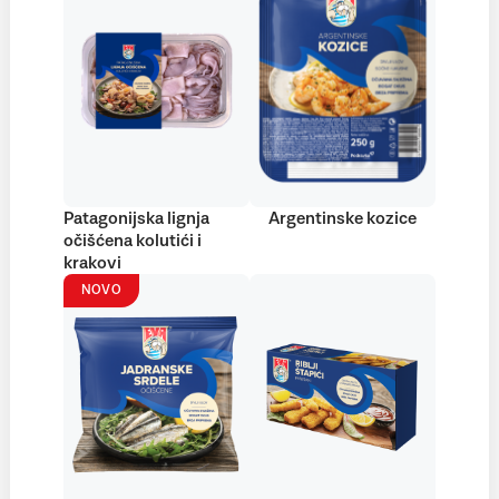
Patagonijska lignja
Argentinske kozice
očišćena kolutići i
krakovi
NOVO