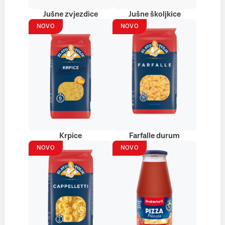
Jušne zvjezdice
Jušne školjkice
NOVO
NOVO
Krpice
Farfalle durum
NOVO
NOVO