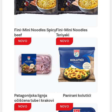
Fini-Mini Noodles Spicy
Fini-Mini Noodles
beef
Teriyaki
NOVO
NOVO
Patagonijska lignja
Panirani kolutići
očišćena tube i krakovi
NOVO
NOVO