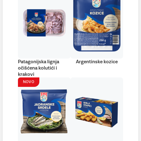
Patagonijska lignja
Argentinske kozice
očišćena kolutići i
krakovi
NOVO