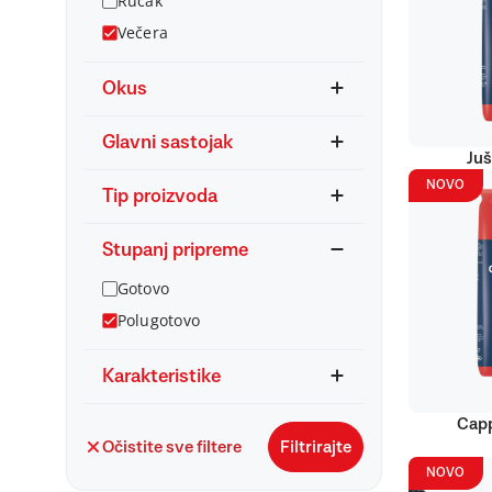
Ručak
Večera
Okus
Glavni sastojak
Juš
NOVO
Tip proizvoda
Stupanj pripreme
Gotovo
Polugotovo
Karakteristike
Capp
Očistite sve filtere
Filtrirajte
NOVO