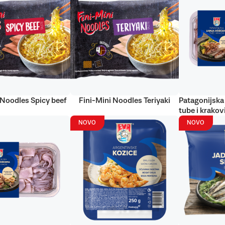
 Noodles Spicy beef
Fini-Mini Noodles Teriyaki
Patagonijska 
tube i krakov
NOVO
NOVO