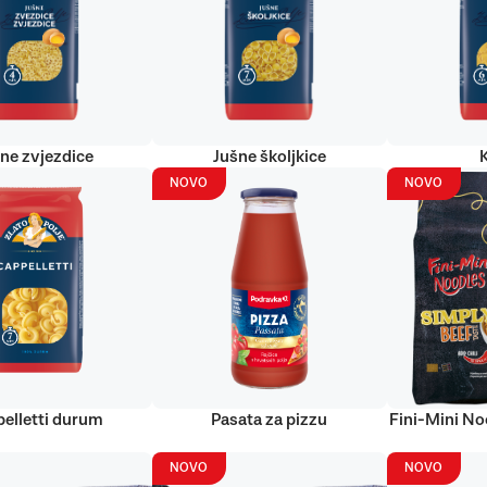
ne zvjezdice
Jušne školjkice
NOVO
NOVO
elletti durum
Pasata za pizzu
Fini-Mini No
NOVO
NOVO