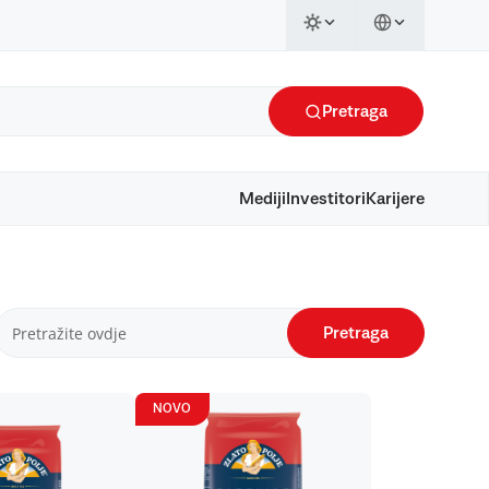
Pretraga
Mediji
Investitori
Karijere
Pretraga
NOVO