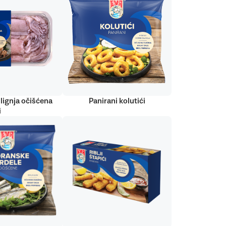
lignja očišćena
Panirani kolutići
i