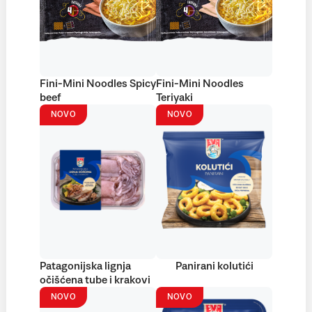
Fini-Mini Noodles Spicy
Fini-Mini Noodles
beef
Teriyaki
NOVO
NOVO
Patagonijska lignja
Panirani kolutići
očišćena tube i krakovi
NOVO
NOVO