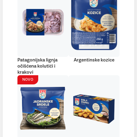
Patagonijska lignja
Argentinske kozice
očišćena kolutići i
krakovi
NOVO