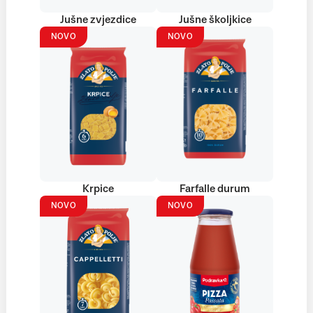
Jušne zvjezdice
Jušne školjkice
NOVO
NOVO
Krpice
Farfalle durum
NOVO
NOVO