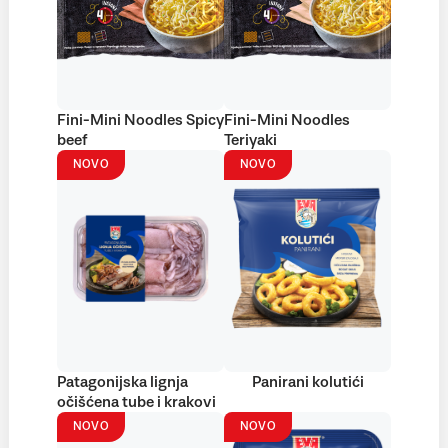
Fini-Mini Noodles Spicy
Fini-Mini Noodles
beef
Teriyaki
NOVO
NOVO
Patagonijska lignja
Panirani kolutići
očišćena tube i krakovi
NOVO
NOVO