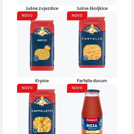
Jušne zvjezdice
Jušne školjkice
NOVO
NOVO
Krpice
Farfalle durum
NOVO
NOVO