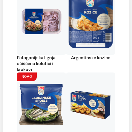
Patagonijska lignja
Argentinske kozice
očišćena kolutići i
krakovi
NOVO