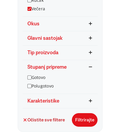
Ručak
Večera
Okus
Glavni sastojak
Tip proizvoda
Stupanj pripreme
Gotovo
Polugotovo
Karakteristike
Očistite sve filtere
Filtrirajte