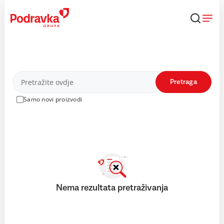
Skip
to
content
Proizvodi
Pretraga
Samo novi proizvodi
Nema rezultata pretraživanja