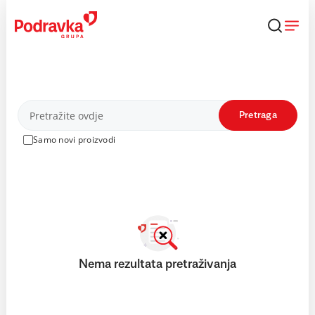
Skip
to
content
Proizvodi
Pretraga
Samo novi proizvodi
Nema rezultata pretraživanja