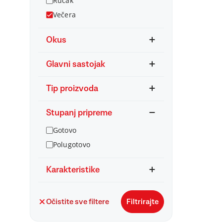
Ručak
Večera
Okus
Glavni sastojak
Tip proizvoda
Stupanj pripreme
Gotovo
Polugotovo
Karakteristike
Očistite sve filtere
Filtrirajte