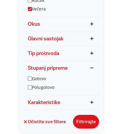
Ručak
Večera
Okus
Glavni sastojak
Tip proizvoda
Stupanj pripreme
Gotovo
Polugotovo
Karakteristike
Očistite sve filtere
Filtrirajte