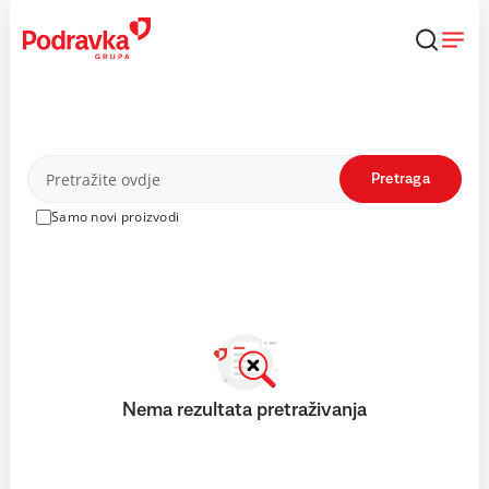
Skip
to
content
Proizvodi
Pretraga
Samo novi proizvodi
Nema rezultata pretraživanja