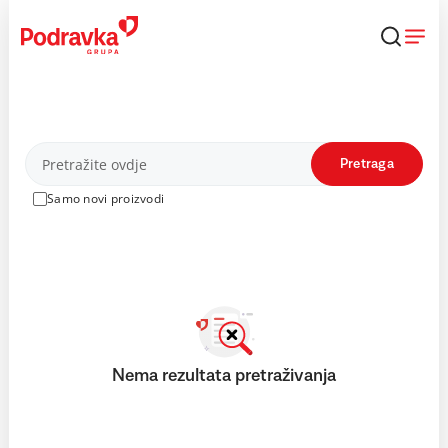
Skip
to
content
Proizvodi
Pretraga
Samo novi proizvodi
Nema rezultata pretraživanja