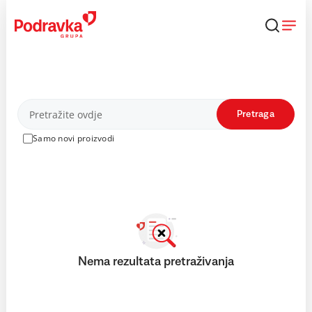
Skip
to
content
Proizvodi
Pretraga
Samo novi proizvodi
Nema rezultata pretraživanja