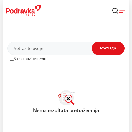
Skip
to
content
Proizvodi
Pretraga
Samo novi proizvodi
Nema rezultata pretraživanja