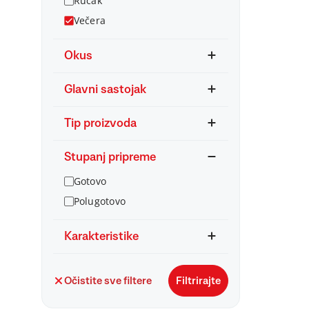
Ručak
Večera
Okus
Glavni sastojak
Tip proizvoda
Stupanj pripreme
Gotovo
Polugotovo
Karakteristike
Očistite sve filtere
Filtrirajte