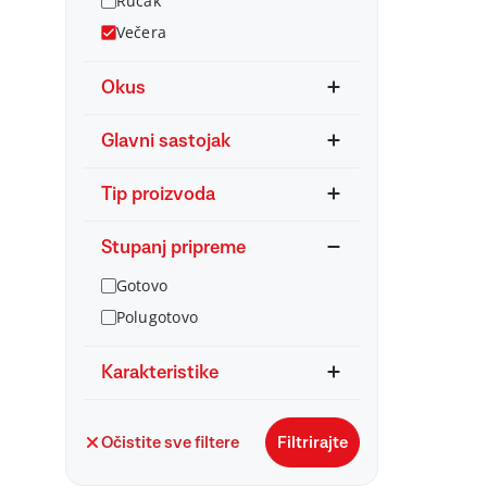
Ručak
Večera
Okus
Glavni sastojak
Tip proizvoda
Stupanj pripreme
Gotovo
Polugotovo
Karakteristike
Očistite sve filtere
Filtrirajte