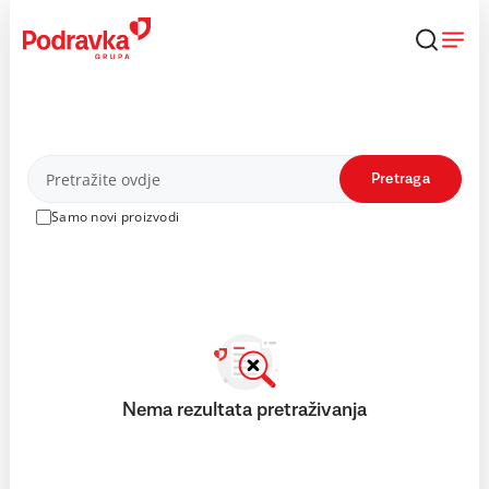
Skip
to
content
Proizvodi
Pretraga
Samo novi proizvodi
Nema rezultata pretraživanja