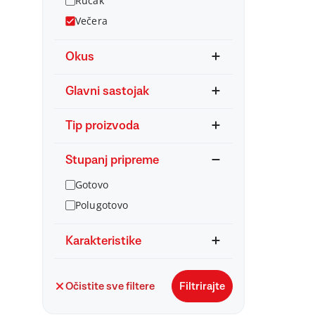
Ručak
Večera
Okus
Glavni sastojak
Tip proizvoda
Stupanj pripreme
Gotovo
Polugotovo
Karakteristike
Očistite sve filtere
Filtrirajte