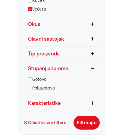
Ručak
Večera
Okus
Glavni sastojak
Tip proizvoda
Stupanj pripreme
Gotovo
Polugotovo
Karakteristike
Očistite sve filtere
Filtrirajte