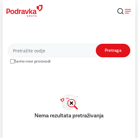
Skip
to
content
Proizvodi
Pretraga
Samo novi proizvodi
Nema rezultata pretraživanja