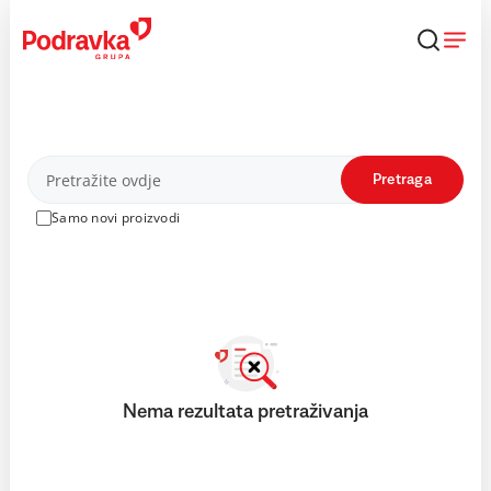
Skip
to
content
Proizvodi
Pretraga
Samo novi proizvodi
Nema rezultata pretraživanja