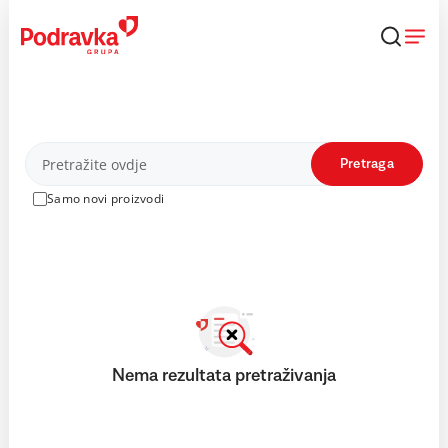
Skip
to
content
Proizvodi
Pretraga
Samo novi proizvodi
Nema rezultata pretraživanja