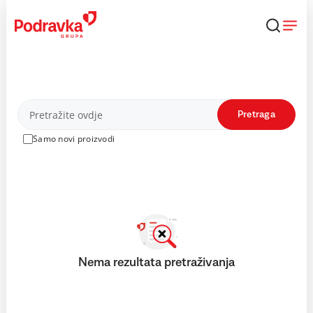
Skip
to
content
Proizvodi
Pretraga
Samo novi proizvodi
Nema rezultata pretraživanja