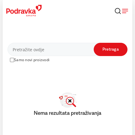
Skip
to
content
Proizvodi
Pretraga
Samo novi proizvodi
Nema rezultata pretraživanja