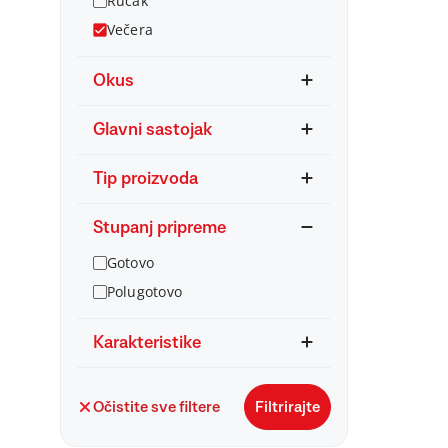
Ručak
Večera
Okus
Glavni sastojak
Tip proizvoda
Stupanj pripreme
Gotovo
Polugotovo
Karakteristike
Očistite sve filtere
Filtrirajte