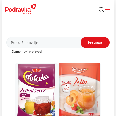
Skip
to
content
Proizvodi
Pretraga
Samo novi proizvodi