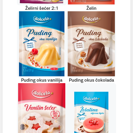
Želirni šećer 2:1
Želin
Puding okus vanilija
Puding okus čokolada