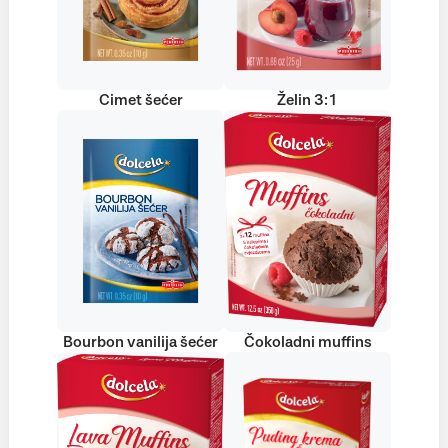
Cimet šećer
Želin 3:1
Bourbon vanilija šećer
Čokoladni muffins