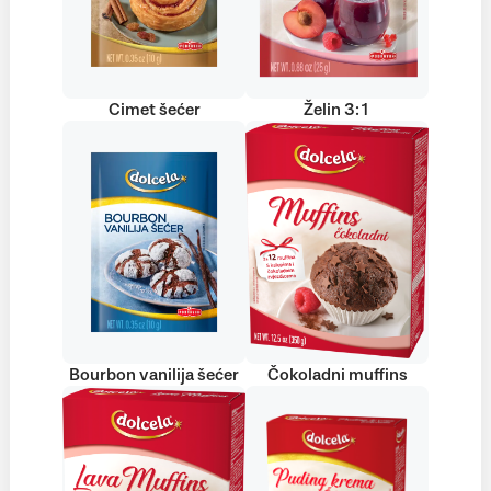
Cimet šećer
Želin 3:1
Bourbon vanilija šećer
Čokoladni muffins