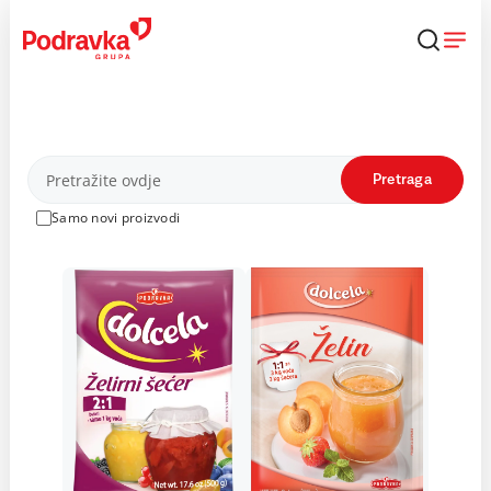
Skip
to
content
Proizvodi
Pretraga
Samo novi proizvodi