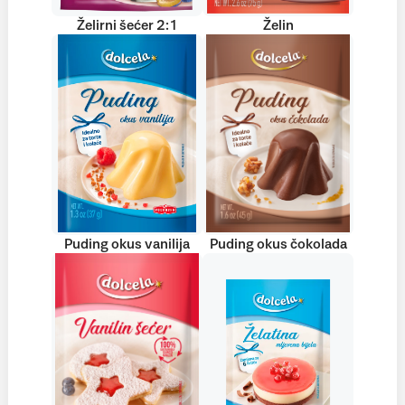
Želirni šećer 2:1
Želin
Puding okus vanilija
Puding okus čokolada