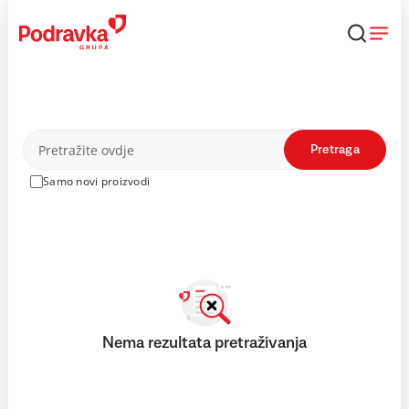
Skip
to
content
Proizvodi
Pretraga
Samo novi proizvodi
Nema rezultata pretraživanja