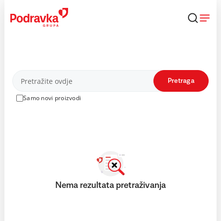
Skip
to
content
Proizvodi
Pretraga
Samo novi proizvodi
Nema rezultata pretraživanja