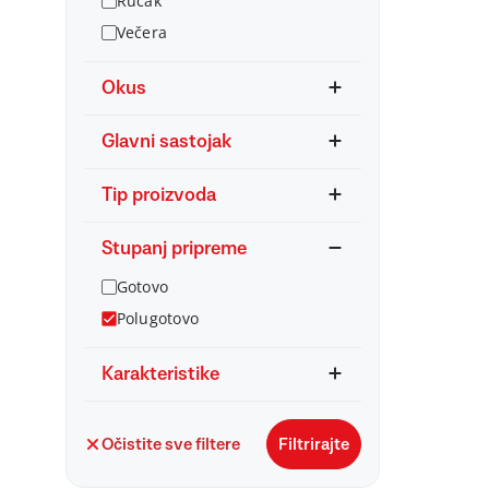
Ručak
Večera
Okus
Glavni sastojak
Tip proizvoda
Stupanj pripreme
Gotovo
Polugotovo
Karakteristike
Očistite sve filtere
Filtrirajte