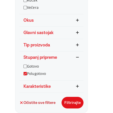
Ručak
Večera
Okus
Glavni sastojak
Tip proizvoda
Stupanj pripreme
Gotovo
Polugotovo
Karakteristike
Očistite sve filtere
Filtrirajte