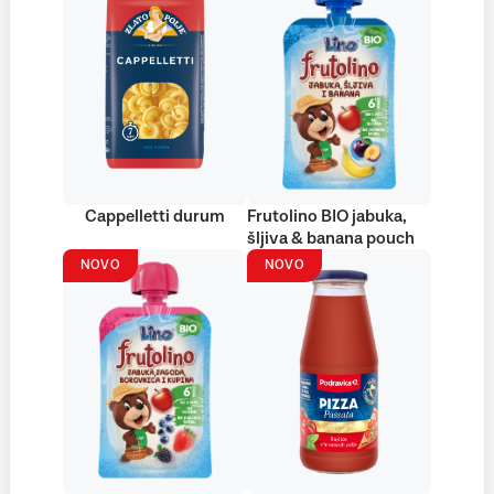
Cappelletti durum
Frutolino BIO jabuka,
šljiva & banana pouch
NOVO
NOVO