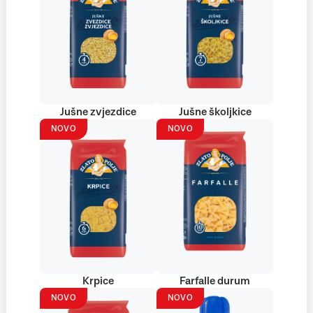
Jušne zvjezdice
Jušne školjkice
NOVO
NOVO
Krpice
Farfalle durum
NOVO
NOVO