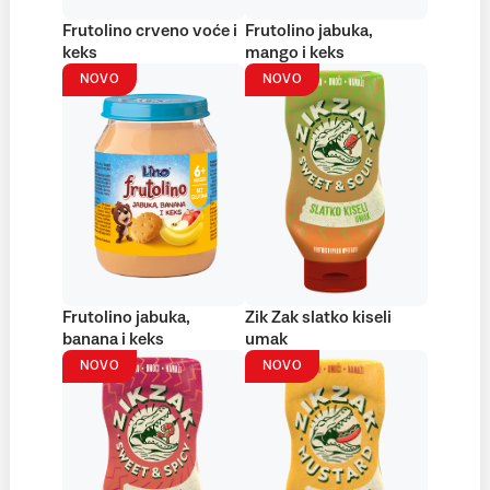
Frutolino crveno voće i
Frutolino jabuka,
keks
mango i keks
NOVO
NOVO
Frutolino jabuka,
Zik Zak slatko kiseli
banana i keks
umak
NOVO
NOVO