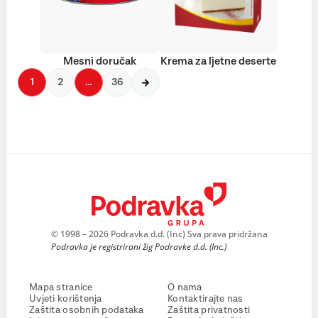
Mesni doručak
Krema za ljetne deserte
1
2
…
36
© 1998 – 2026 Podravka d.d. (Inc) Sva prava pridržana
Podravka je registrirani žig Podravke d.d. (Inc.)
Mapa stranice
O nama
Uvjeti korištenja
Kontaktirajte nas
Zaštita osobnih podataka
Zaštita privatnosti