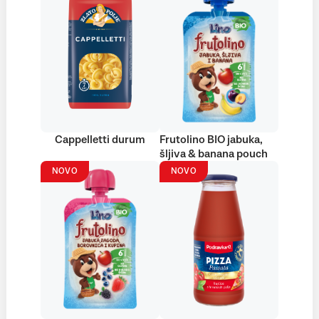
Cappelletti durum
Frutolino BIO jabuka,
šljiva & banana pouch
NOVO
NOVO