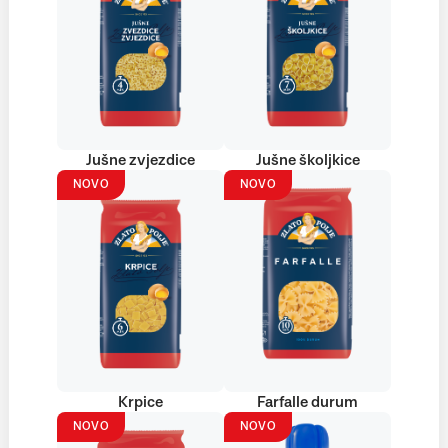
Jušne zvjezdice
Jušne školjkice
NOVO
NOVO
Krpice
Farfalle durum
NOVO
NOVO