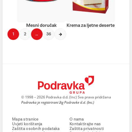
Mesni doručak
Krema za ljetne deserte
1
2
…
36
© 1998 – 2026 Podravka d.d. (Inc) Sva prava pridržana
Podravka je registrirani žig Podravke d.d. (Inc.)
Mapa stranice
O nama
Uvjeti korištenja
Kontaktirajte nas
Zaštita osobnih podataka
Zaštita privatnosti