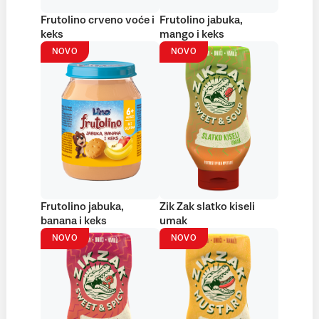
Frutolino crveno voće i
Frutolino jabuka,
keks
mango i keks
NOVO
NOVO
Frutolino jabuka,
Zik Zak slatko kiseli
banana i keks
umak
NOVO
NOVO