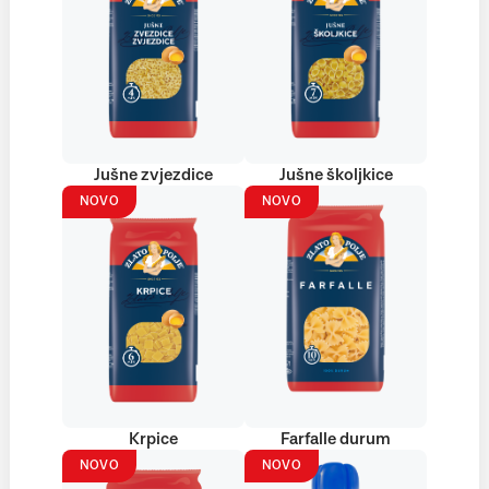
Jušne zvjezdice
Jušne školjkice
NOVO
NOVO
Krpice
Farfalle durum
NOVO
NOVO