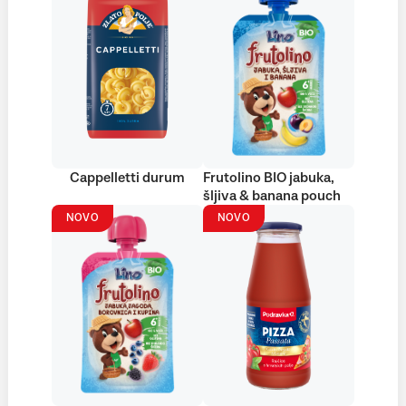
Cappelletti durum
Frutolino BIO jabuka,
šljiva & banana pouch
NOVO
NOVO