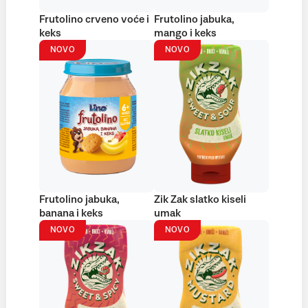
Frutolino crveno voće i
Frutolino jabuka,
keks
mango i keks
NOVO
NOVO
Frutolino jabuka,
Zik Zak slatko kiseli
banana i keks
umak
NOVO
NOVO