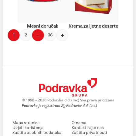
Mesni doručak
Krema za ljetne deserte
1
2
…
36
© 1998 – 2026 Podravka d.d. (Inc) Sva prava pridržana
Podravka je registrirani žig Podravke d.d. (Inc.)
Mapa stranice
O nama
Uvjeti korištenja
Kontaktirajte nas
Zaštita osobnih podataka
Zaštita privatnosti