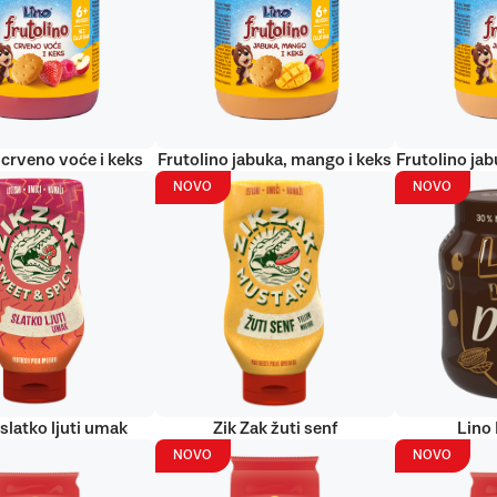
 crveno voće i keks
Frutolino jabuka, mango i keks
Frutolino jab
NOVO
NOVO
 slatko ljuti umak
Zik Zak žuti senf
Lino
NOVO
NOVO