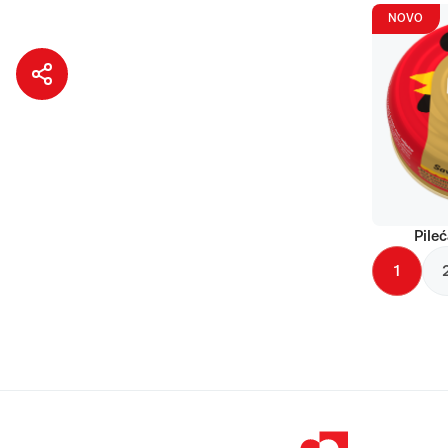
NOVO
Pileć
1