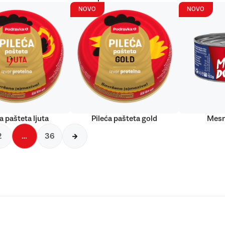
NOVO
NOVO
a pašteta ljuta
Pileća pašteta gold
Mesn
2
…
36