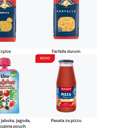
Krpice
Farfalle durum
NOVO
 jabuka, jagoda,
Pasata za pizzu
kupina pouch