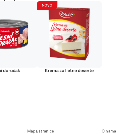
NOVO
i doručak
Krema za ljetne deserte
Mapa stranice
O nama