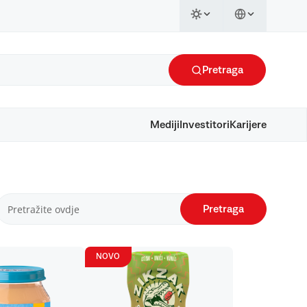
Pretraga
Mediji
Investitori
Karijere
Pretraga
NOVO