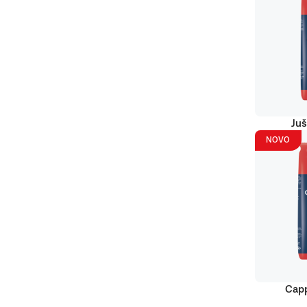
Juš
NOVO
Capp