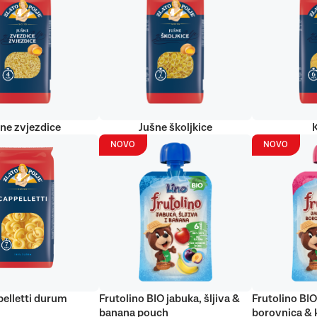
ne zvjezdice
Jušne školjkice
NOVO
NOVO
elletti durum
Frutolino BIO jabuka, šljiva &
Frutolino BIO
banana pouch
borovnica & 