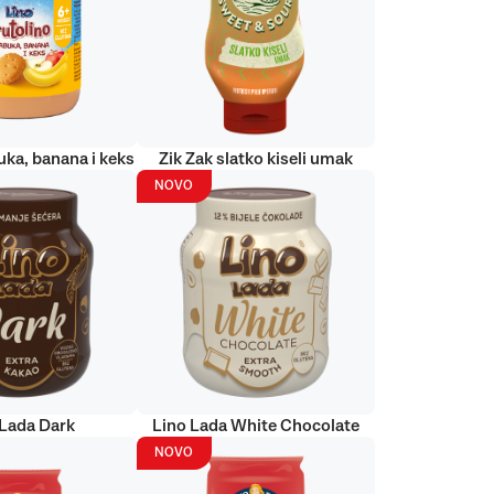
uka, banana i keks
Zik Zak slatko kiseli umak
NOVO
 Lada Dark
Lino Lada White Chocolate
NOVO