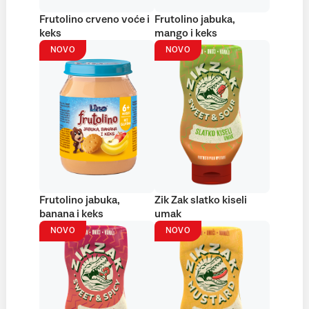
Frutolino crveno voće i
Frutolino jabuka,
keks
mango i keks
NOVO
NOVO
Frutolino jabuka,
Zik Zak slatko kiseli
banana i keks
umak
NOVO
NOVO