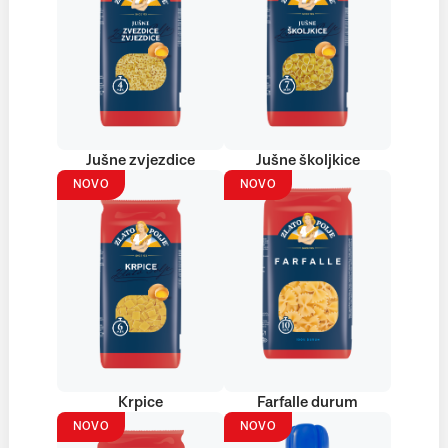
Jušne zvjezdice
Jušne školjkice
NOVO
NOVO
Krpice
Farfalle durum
NOVO
NOVO