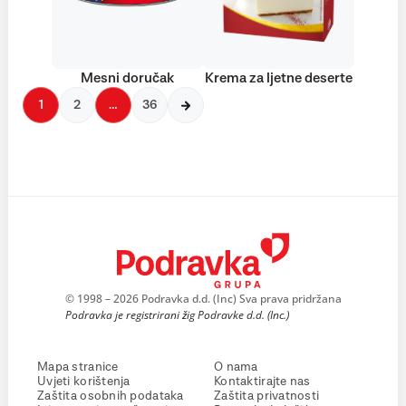
Mesni doručak
Krema za ljetne deserte
1
2
…
36
© 1998 – 2026 Podravka d.d. (Inc) Sva prava pridržana
Podravka je registrirani žig Podravke d.d. (Inc.)
Mapa stranice
O nama
Uvjeti korištenja
Kontaktirajte nas
Zaštita osobnih podataka
Zaštita privatnosti