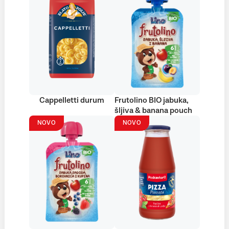
Cappelletti durum
Frutolino BIO jabuka,
šljiva & banana pouch
NOVO
NOVO