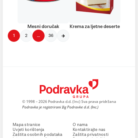
Mesni doručak
Krema za ljetne deserte
1
2
…
36
© 1998 – 2026 Podravka d.d. (Inc) Sva prava pridržana
Podravka je registrirani žig Podravke d.d. (Inc.)
Mapa stranice
O nama
Uvjeti korištenja
Kontaktirajte nas
Zaštita osobnih podataka
Zaštita privatnosti