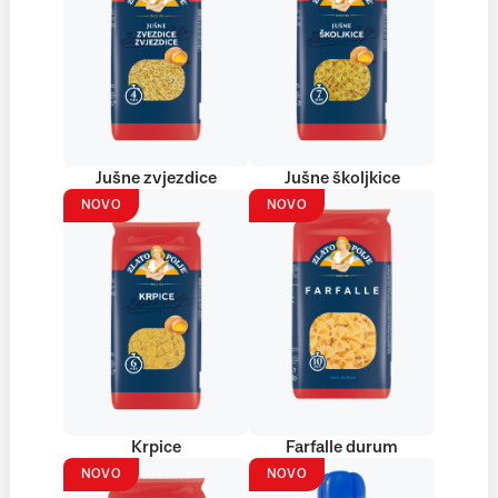
Jušne zvjezdice
Jušne školjkice
NOVO
NOVO
Krpice
Farfalle durum
NOVO
NOVO