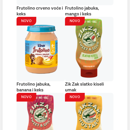
Frutolino crveno voće i
Frutolino jabuka,
keks
mango i keks
NOVO
NOVO
Frutolino jabuka,
Zik Zak slatko kiseli
banana i keks
umak
NOVO
NOVO