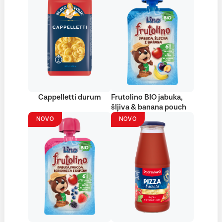
Cappelletti durum
Frutolino BIO jabuka,
šljiva & banana pouch
NOVO
NOVO