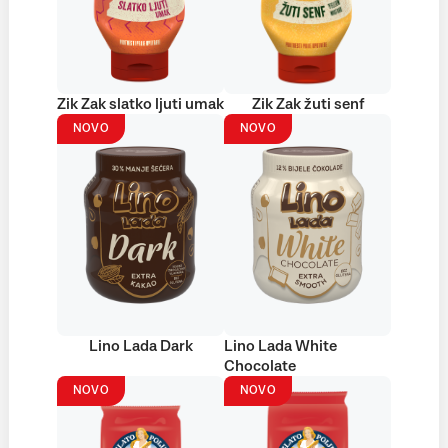
Zik Zak slatko ljuti umak
Zik Zak žuti senf
NOVO
NOVO
Lino Lada Dark
Lino Lada White
Chocolate
NOVO
NOVO