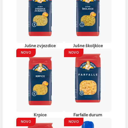
Jušne zvjezdice
Jušne školjkice
NOVO
NOVO
Krpice
Farfalle durum
NOVO
NOVO