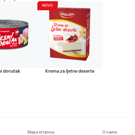
NOVO
i doručak
Krema za ljetne deserte
Mapa stranice
O nama