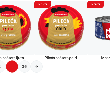
NOVO
NOVO
a pašteta ljuta
Pileća pašteta gold
Mesn
2
…
36