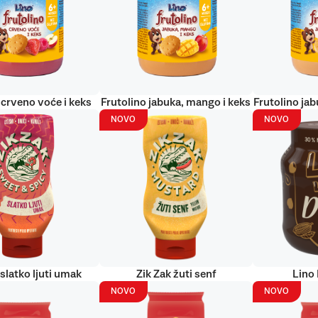
 crveno voće i keks
Frutolino jabuka, mango i keks
Frutolino jab
NOVO
NOVO
 slatko ljuti umak
Zik Zak žuti senf
Lino
NOVO
NOVO