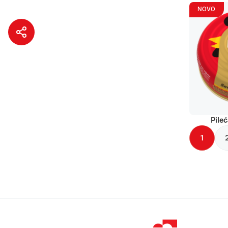
NOVO
Pileć
1