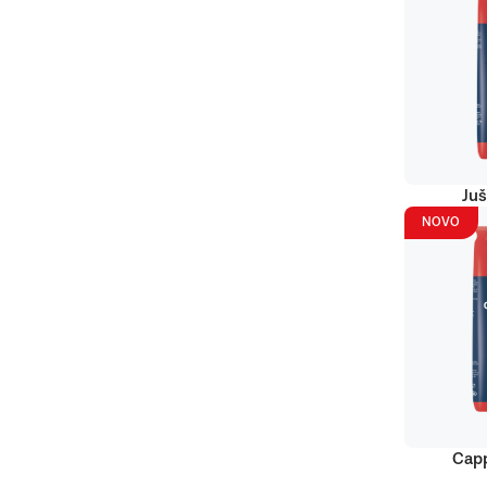
Juš
NOVO
Capp