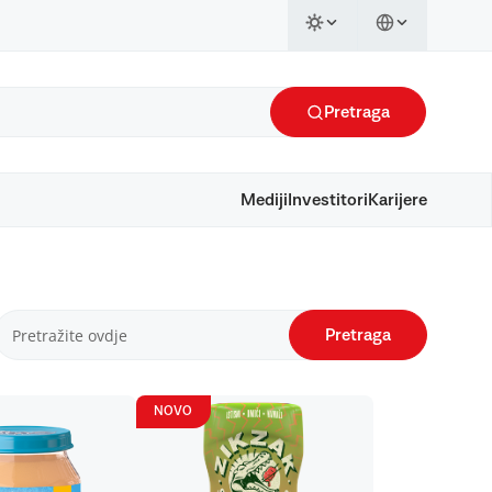
Pretraga
Mediji
Investitori
Karijere
Pretraga
NOVO