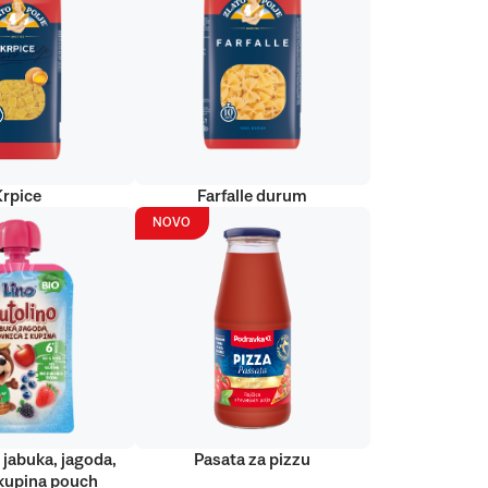
Krpice
Farfalle durum
NOVO
 jabuka, jagoda,
Pasata za pizzu
kupina pouch