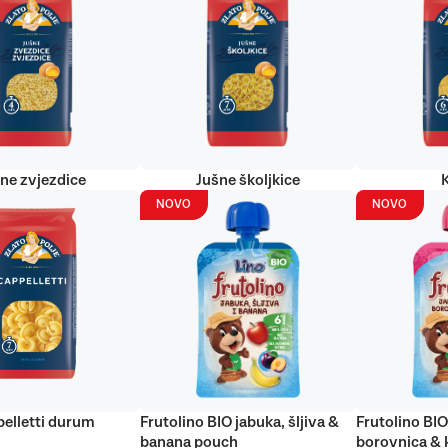
ne zvjezdice
Jušne školjkice
NOVO
NOVO
elletti durum
Frutolino BIO jabuka, šljiva &
Frutolino BIO
banana pouch
borovnica & 