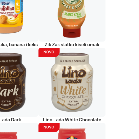
uka, banana i keks
Zik Zak slatko kiseli umak
NOVO
 Lada Dark
Lino Lada White Chocolate
NOVO