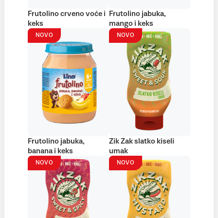
Frutolino crveno voće i
Frutolino jabuka,
keks
mango i keks
NOVO
NOVO
Frutolino jabuka,
Zik Zak slatko kiseli
banana i keks
umak
NOVO
NOVO