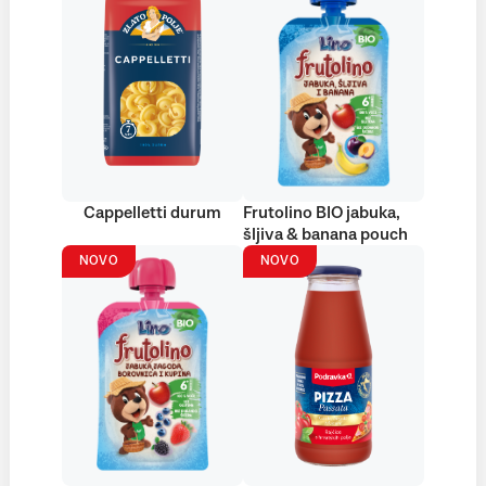
Cappelletti durum
Frutolino BIO jabuka,
šljiva & banana pouch
NOVO
NOVO