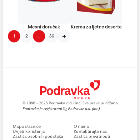
Mesni doručak
Krema za ljetne deserte
1
2
…
36
© 1998 – 2026 Podravka d.d. (Inc) Sva prava pridržana
Podravka je registrirani žig Podravke d.d. (Inc.)
Mapa stranice
O nama
Uvjeti korištenja
Kontaktirajte nas
Zaštita osobnih podataka
Zaštita privatnosti