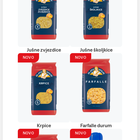
Jušne zvjezdice
Jušne školjkice
NOVO
NOVO
Krpice
Farfalle durum
NOVO
NOVO