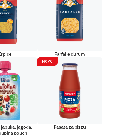
Krpice
Farfalle durum
NOVO
 jabuka, jagoda,
Pasata za pizzu
kupina pouch