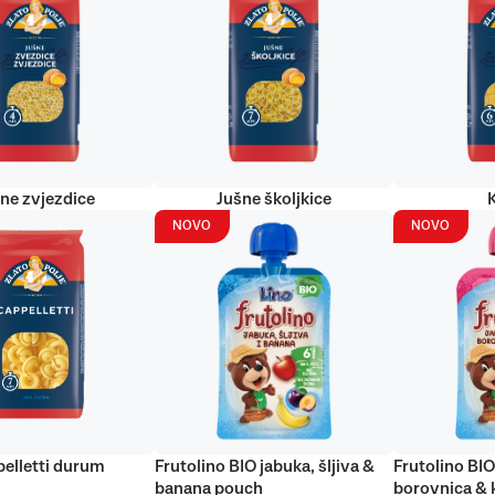
ne zvjezdice
Jušne školjkice
NOVO
NOVO
elletti durum
Frutolino BIO jabuka, šljiva &
Frutolino BIO
banana pouch
borovnica & 