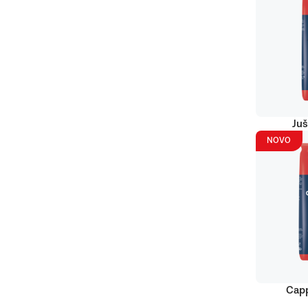
Juš
NOVO
Capp