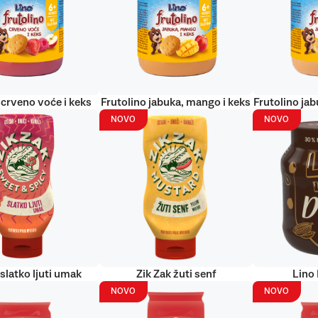
 crveno voće i keks
Frutolino jabuka, mango i keks
Frutolino jab
NOVO
NOVO
 slatko ljuti umak
Zik Zak žuti senf
Lino
NOVO
NOVO