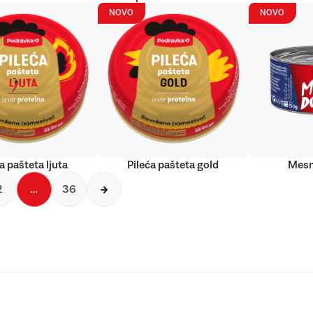
NOVO
NOVO
a pašteta ljuta
Pileća pašteta gold
Mesn
2
…
36