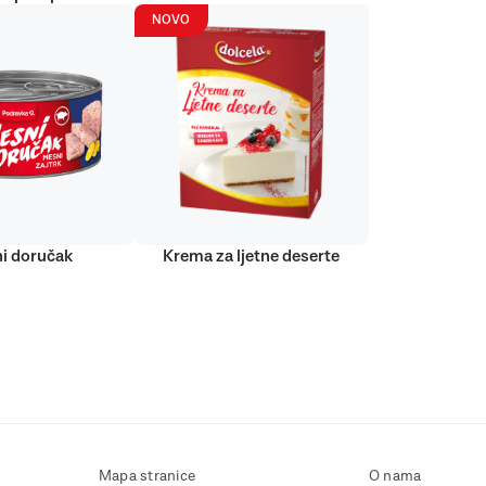
NOVO
i doručak
Krema za ljetne deserte
Mapa stranice
O nama