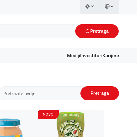
Pretraga
Mediji
Investitori
Karijere
Pretraga
NOVO