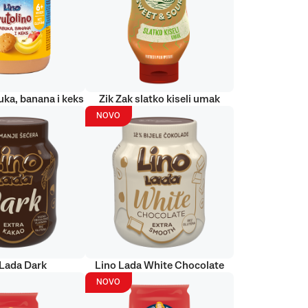
uka, banana i keks
Zik Zak slatko kiseli umak
NOVO
 Lada Dark
Lino Lada White Chocolate
NOVO