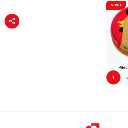
NOVO
Pileć
1