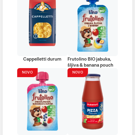
Cappelletti durum
Frutolino BIO jabuka,
šljiva & banana pouch
NOVO
NOVO