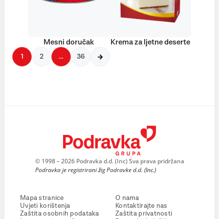
Mesni doručak
Krema za ljetne deserte
1
2
…
36
© 1998 – 2026 Podravka d.d. (Inc) Sva prava pridržana
Podravka je registrirani žig Podravke d.d. (Inc.)
Mapa stranice
O nama
Uvjeti korištenja
Kontaktirajte nas
Zaštita osobnih podataka
Zaštita privatnosti