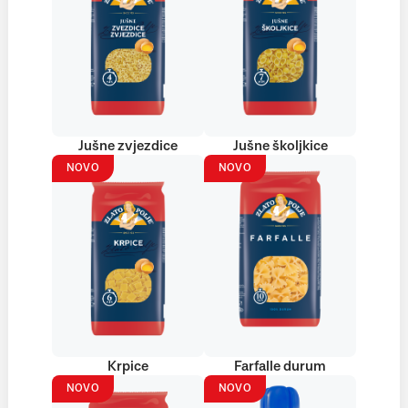
Jušne zvjezdice
Jušne školjkice
NOVO
NOVO
Krpice
Farfalle durum
NOVO
NOVO