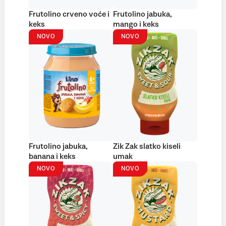
Frutolino crveno voće i
Frutolino jabuka,
keks
mango i keks
NOVO
NOVO
Frutolino jabuka,
Zik Zak slatko kiseli
banana i keks
umak
NOVO
NOVO