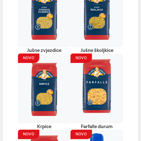
Jušne zvjezdice
Jušne školjkice
NOVO
NOVO
Krpice
Farfalle durum
NOVO
NOVO