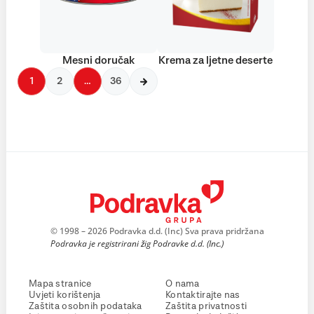
Mesni doručak
Krema za ljetne deserte
1
2
…
36
© 1998 – 2026 Podravka d.d. (Inc) Sva prava pridržana
Podravka je registrirani žig Podravke d.d. (Inc.)
Mapa stranice
O nama
Uvjeti korištenja
Kontaktirajte nas
Zaštita osobnih podataka
Zaštita privatnosti