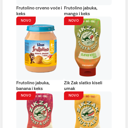
Frutolino crveno voće i
Frutolino jabuka,
keks
mango i keks
NOVO
NOVO
Frutolino jabuka,
Zik Zak slatko kiseli
banana i keks
umak
NOVO
NOVO