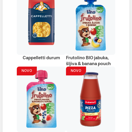
Cappelletti durum
Frutolino BIO jabuka,
šljiva & banana pouch
NOVO
NOVO